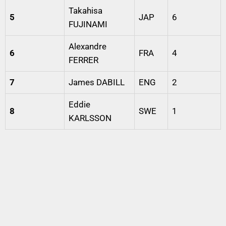
Takahisa
5
JAP
6
FUJINAMI
Alexandre
6
FRA
4
FERRER
7
James DABILL
ENG
2
Eddie
8
SWE
1
KARLSSON