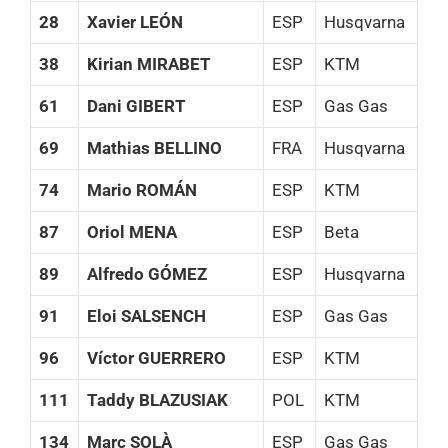
28
Xavier LEÓN
ESP
Husqvarna
38
Kirian MIRABET
ESP
KTM
61
Dani GIBERT
ESP
Gas Gas
69
Mathias BELLINO
FRA
Husqvarna
74
Mario ROMÁN
ESP
KTM
87
Oriol MENA
ESP
Beta
89
Alfredo GÓMEZ
ESP
Husqvarna
91
Eloi SALSENCH
ESP
Gas Gas
96
Víctor GUERRERO
ESP
KTM
111
Taddy BLAZUSIAK
POL
KTM
134
Marc SOLÀ
ESP
Gas Gas