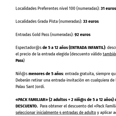
Localidades Preferentes nivel 100 (numeradas):
31
euros
Localidades Grada Pista (numeradas):
33 euros
Entradas Gold Pass (numeradas):
92 euros
Espectador@s
de 5 a 12 años (ENTRADA INFANTIL)
: des
el precio de la entrada elegida (descuento válido
tambié
Pass
)
Niñ@s
menores de 5 años
: entrada gratuita, siempre q
Deberán retirar una entrada-invitación en cualquiera de 
Palau Sant Jordi.
«PACK FAMILIAR» (2 adultos + 2 niñ@s de 5 a 12 años) 
DESCUENTO.
Para obtener el descuento del «Pack Famili
seleccionar inicialmente 4 entradas de adulto
y aplicar a