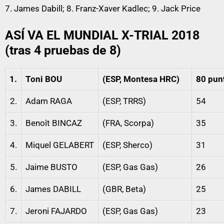
7. James Dabill; 8. Franz-Xaver Kadlec; 9. Jack Price
ASÍ VA EL MUNDIAL X-TRIAL 2018
(tras 4 pruebas de 8)
1.
Toni BOU
(ESP, Montesa HRC)
80 pun
2.
Adam RAGA
(ESP, TRRS)
54
3.
Benoît BINCAZ
(FRA, Scorpa)
35
4.
Miquel GELABERT
(ESP, Sherco)
31
5.
Jaime BUSTO
(ESP, Gas Gas)
26
6.
James DABILL
(GBR, Beta)
25
7.
Jeroni FAJARDO
(ESP, Gas Gas)
23