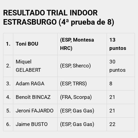
RESULTADO TRIAL INDOOR
ESTRASBURGO (4ª prueba de 8)
(ESP, Montesa
13
1.
Toni BOU
HRC)
puntos
Miquel
30
2.
(ESP, Sherco)
GELABERT
puntos
3.
Adam RAGA
(ESP, TRRS)
8
4.
Benoît BINCAZ
(FRA, Scorpa)
21
5.
Jeroni FAJARDO
(ESP, Gas Gas)
21
6.
Jaime BUSTO
(ESP, Gas Gas)
22