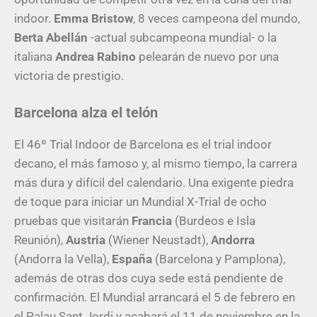
indoor.
Emma Bristow
, 8 veces campeona del mundo,
Berta Abellán
-actual subcampeona mundial- o la
italiana
Andrea Rabino
pelearán de nuevo por una
victoria de prestigio.
Barcelona alza el telón
El 46º Trial Indoor de Barcelona es el trial indoor
decano, el más famoso y, al mismo tiempo, la carrera
más dura y difícil del calendario. Una exigente piedra
de toque para iniciar un Mundial X-Trial de ocho
pruebas que visitarán
Francia
(Burdeos e Isla
Reunión),
Austria
(Wiener Neustadt),
Andorra
(Andorra la Vella),
España
(Barcelona y Pamplona),
además de otras dos cuya sede está pendiente de
confirmación. El Mundial arrancará el 5 de febrero en
el Palau Sant Jordi y acabará el 11 de noviembre en la