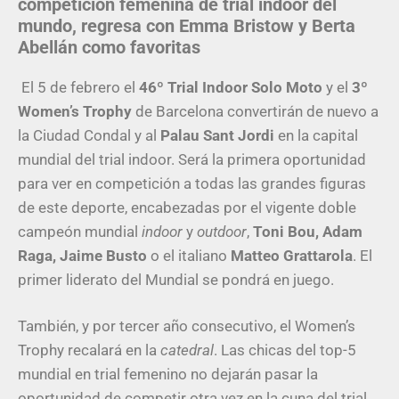
competición femenina de trial indoor del
mundo, regresa con Emma Bristow y Berta
Abellán como favoritas
El 5 de febrero el
46º Trial Indoor Solo Moto
y el
3º
Women’s Trophy
de Barcelona convertirán de nuevo a
la Ciudad Condal y al
Palau Sant Jordi
en la capital
mundial del trial indoor. Será la primera oportunidad
para ver en competición a todas las grandes figuras
de este deporte, encabezadas por el vigente doble
campeón mundial
indoor
y
outdoor
,
Toni Bou, Adam
Raga, Jaime Busto
o el italiano
Matteo Grattarola
. El
primer liderato del Mundial se pondrá en juego.
También, y por tercer año consecutivo, el Women’s
Trophy recalará en la
catedral
. Las chicas del top-5
mundial en trial femenino no dejarán pasar la
oportunidad de competir otra vez en la cuna del trial