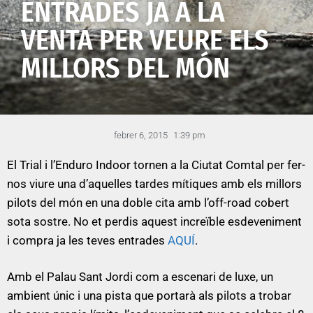
ENTRADES JA A LA
VENTA PER VEURE ELS
MILLORS DEL MÓN
febrer 6, 2015
1:39 pm
El Trial i l’Enduro Indoor tornen a la Ciutat Comtal per fer-
nos viure una d’aquelles tardes mítiques amb els millors
pilots del món en una doble cita amb l’off-road cobert
sota sostre. No et perdis aquest increïble esdeveniment
i compra ja les teves entrades
AQUÍ
.
Amb el Palau Sant Jordi com a escenari de luxe, un
ambient únic i una pista que portarà als pilots a trobar