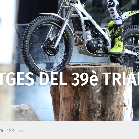
TGES DEL 39è TRI
016
12:49 pm