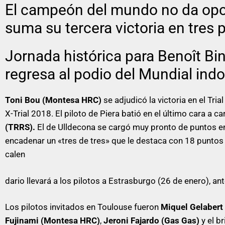
El campeón del mundo no da opci
suma su tercera victoria en tres
Jornada histórica para Benoît Binc
regresa al podio del Mundial ind
Toni Bou (Montesa HRC)
se adjudicó la victoria en el Tri
X-Trial 2018. El piloto de Piera batió en el último cara a c
(TRRS).
El de Ulldecona se cargó muy pronto de puntos en 
encadenar un «tres de tres» que le destaca con 18 puntos
calen
dario llevará a los pilotos a Estrasburgo (26 de enero), an
Los pilotos invitados en Toulouse fueron
Miquel Gelabert
Fujinami (Montesa HRC)
,
Jeroni Fajardo (Gas Gas)
y el b