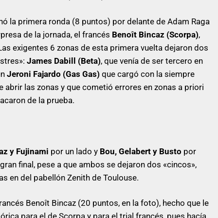
ó la primera ronda (8 puntos) por delante de Adam Raga
rpresa de la jornada, el francés
Benoît Bincaz (Scorpa)
,
as exigentes 6 zonas de esta primera vuelta dejaron dos
ustres»:
James Dabill (Beta)
, que venía de ser tercero en
un
Jeroni Fajardo (Ga
s Gas)
que cargó con la siempre
e abrir las zonas y que cometió errores en zonas a priori
sacaron de la prueba.
az y Fujinami
por un lado y
Bou, Gelabert y Busto
por
 gran final, pese a que ambos se dejaron dos «cincos»,
as en del pabellón Zenith de Toulouse.
rancés Benoît Bincaz (20 puntos, en la foto), hecho que le
rica para el de Scorpa y para el trial francés, pues hacía