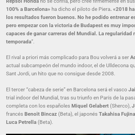
Repsol Honda
no se confía, pero cree firmemente en sus
100% a Barcelona»
ha dicho el piloto de Piera
. «2018 ha
los resultados fueron buenos. No he podido entrenar e
pero empezar con la victoria de Budapest es muy import
capaces de ganar carreras del Mundial. La regularidad 
temporada
”.
El rival a priori más complicado para Bou volverá a ser
A
actual subcampeón del mundo indoor, el de Ulldecona quie
Sant Jordi, un hito que no consigue desde 2008.
El tercer “cabeza de serie” en Barcelona será el vasco
Ja
trial indoor del Mundial, tras su triunfo en París de la p
completa con los españoles
Miquel Gelabert
(Sherco),
J
francés
Benoît Bincaz
(Beta), el japonés
Takahisa Fujin
Luca Petrella
(Beta).