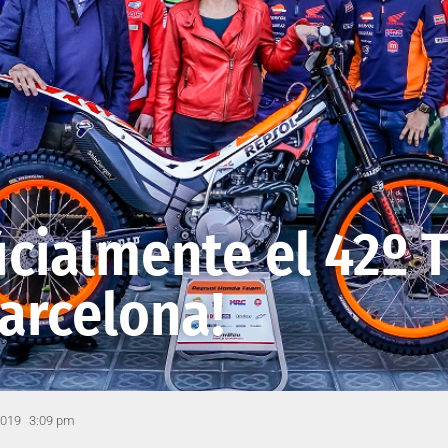
icialmente el 42º T
arcelona!
2019
3:09 pm