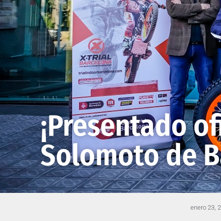
¡Presentado of
Solomoto de B
enero 23, 