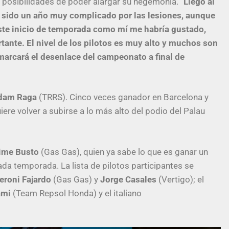
 posibilidades de poder alargar su hegemonía. “
Llego al
 sido un año muy complicado por las lesiones, aunque
ste inicio de temporada como mí me habría gustado,
ante. El nivel de los pilotos es muy alto y muchos son
marcará el desenlace del campeonato a final de
dam Raga
(TRRS). Cinco veces ganador en Barcelona y
re volver a subirse a lo más alto del podio del Palau
ime Busto
(Gas Gas), quien ya sabe lo que es ganar un
asada temporada. La lista de pilotos participantes se
eroni Fajardo
(Gas Gas) y
Jorge Casales
(Vertigo); el
ami
(Team Repsol Honda) y el italiano