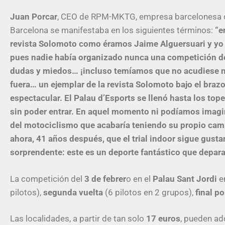
Juan Porcar
, CEO de RPM-MKTG, empresa barcelonesa cr
Barcelona se manifestaba en los siguientes términos:
“e
revista Solomoto como éramos Jaime Alguersuari y yo
pues nadie había organizado nunca una competición de 
dudas y miedos… ¡incluso temíamos que no acudiese nad
fuera… un ejemplar de la revista Solomoto bajo el brazo
espectacular. El Palau d’Esports se llenó hasta los to
sin poder entrar. En aquel momento ni podíamos imagina
del motociclismo que acabaría teniendo su propio ca
ahora, 41 años después, que el trial indoor sigue gust
sorprendente: este es un deporte fantástico que depar
La competición del
3 de febrer
o en el
Palau Sant Jordi
e
pilotos),
segunda vuelta
(6 pilotos en 2 grupos),
final po
Las localidades, a partir de tan solo
17 euros
, pueden ad