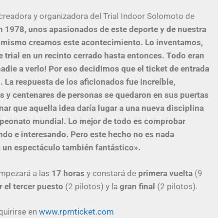
eadora y organizadora del Trial Indoor Solomoto de
n 1978, unos apasionados de este deporte y de nuestra
 mismo creamos este acontecimiento. Lo inventamos,
trial en un recinto cerrado hasta entonces. Todo eran
ie a verlo! Por eso decidimos que el ticket de entrada
. La respuesta de los aficionados fue increíble,
pes y centenares de personas se quedaron en sus puertas
r que aquella idea daría lugar a una nueva disciplina
mpeonato mundial. Lo mejor de todo es comprobar
ando e interesando. Pero este hecho no es nada
a un espectáculo también fantástico».
mpezará a las
17 horas
y constará de
primera vuelta
(9
r el tercer puesto
(2 pilotos) y la
gran final
(2 pilotos).
quirirse en
www.rpmticket.com