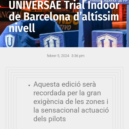
UNIVERSAE Trial Indoor
de Barcelona d’altíssim
nivell
febrer 5, 2024
3:36 pm
Aquesta edició serà
recordada per la gran
exigència de les zones i
la sensacional actuació
dels pilots