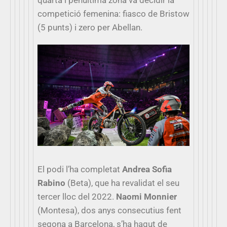
quarta i penúltima zona va decidir la
competició femenina: fiasco de Bristow
(5 punts) i zero per Abellan.
El podi l’ha completat
Andrea Sofia
Rabino
(Beta), que ha revalidat el seu
tercer lloc del 2022.
Naomi Monnier
(Montesa), dos anys consecutius fent
segona a Barcelona, s’ha hagut de