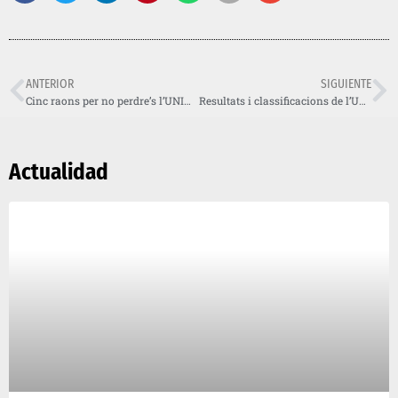
ANTERIOR
SIGUIENTE
Cinc raons per no perdre’s l’UNIVERSAE Trial Indoor de Barcelona i Women’s Trophy
Resultats i classificacions de l’UNIVERSAE Trial Indoor de Barcelona (X-Trial Barcelona)
Actualidad