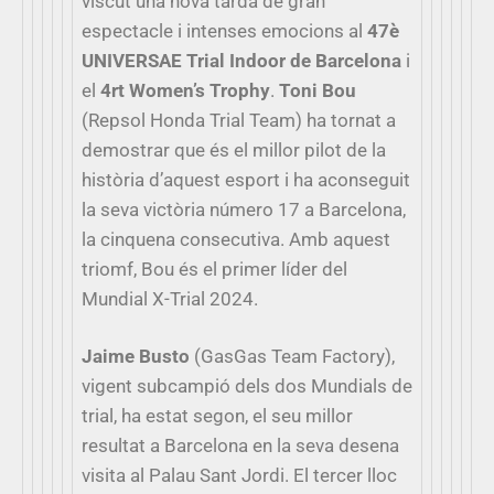
viscut una nova tarda de gran
espectacle i intenses emocions al
47è
UNIVERSAE Trial Indoor de Barcelona
i
el
4rt Women’s Trophy
.
Toni Bou
(Repsol Honda Trial Team) ha tornat a
demostrar que és el millor pilot de la
història d’aquest esport i ha aconseguit
la seva victòria número 17 a Barcelona,
la cinquena consecutiva. Amb aquest
triomf, Bou és el primer líder del
Mundial X-Trial 2024.
Jaime Busto
(GasGas Team Factory),
vigent subcampió dels dos Mundials de
trial, ha estat segon, el seu millor
resultat a Barcelona en la seva desena
visita al Palau Sant Jordi. El tercer lloc