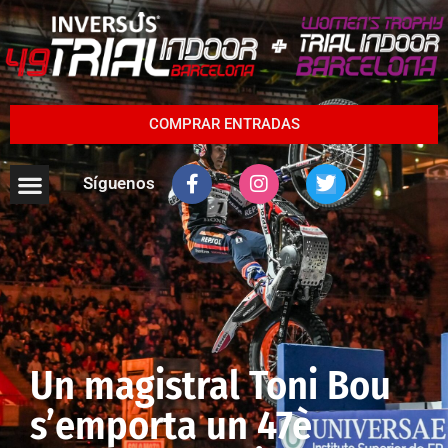
COMPRAR ENTRADAS
Síguenos
Un magistral Toni Bou
s’emporta un 47è