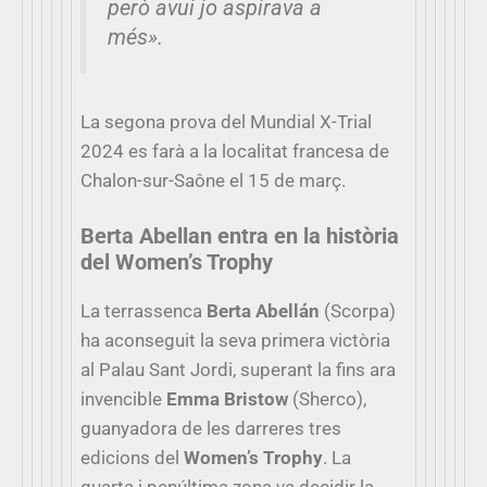
però avui jo aspirava a
més».
La segona prova del Mundial X-Trial
2024 es farà a la localitat francesa de
Chalon-sur-Saône el 15 de març.
Berta Abellan entra en la història
del Women’s Trophy
La terrassenca
Berta Abellán
(Scorpa)
ha aconseguit la seva primera victòria
al Palau Sant Jordi, superant la fins ara
invencible
Emma Bristow
(Sherco),
guanyadora de les darreres tres
edicions del
Women’s Trophy
. La