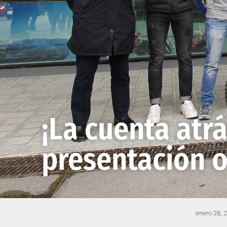
¡La cuenta atr
presentación of
enero 28, 