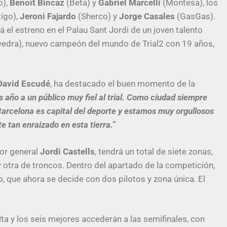
o),
Benoît Bincaz
(Beta) y
Gabriel Marcelli
(Montesa), los
igo),
Jeroni Fajardo
(Sherco) y
Jorge Casales
(GasGas).
á el estreno en el Palau Sant Jordi de un joven talento
tevedra), nuevo campeón del mundo de Trial2 con 19 años,
David Escudé
, ha destacado el buen momento de la
año a un público muy fiel al trial. Como ciudad siempre
arcelona es capital del deporte y estamos muy orgullosos
 tan enraizado en esta tierra.”
tor general
Jordi Castells
, tendrá un total de siete zonas,
y otra de troncos. Dentro del apartado de la competición,
o, que ahora se decide con dos pilotos y zona única. El
ta y los seis mejores accederán a las semifinales, con