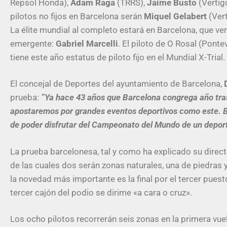
Repsol Honda),
Adam Raga
(TRRS),
Jaime Busto
(Vertig
pilotos no fijos en Barcelona serán
Miquel Gelabert
(Vert
La élite mundial al completo estará en Barcelona, que ver
emergente:
Gabriel Marcelli
. El piloto de O Rosal (Pon
tiene este año estatus de piloto fijo en el Mundial X-Trial.
El concejal de Deportes del ayuntamiento de Barcelona,
prueba:
”Ya hace 43 años que Barcelona congrega año tras 
apostaremos por grandes eventos deportivos como este. B
de poder disfrutar del Campeonato del Mundo de un deporte
La prueba barcelonesa, tal y como ha explicado su direc
de las cuales dos serán zonas naturales, una de piedras 
la novedad más importante es la final por el tercer puest
tercer cajón del podio se dirime «a cara o cruz».
Los ocho pilotos recorrerán seis zonas en la primera vuel