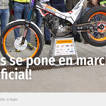
ás se pone en marc
icial!
2020
6:18 pm