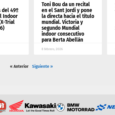
Toni Bou da un recital
s del 49º
en el Sant Jordi y pone
l Indoor
la directa hacia el título
X-Trial
mundial. Victoria y
6)
segundo Mundial
indoor consecutivo
para Berta Abellán
8 febrero, 2026
« Anterior
Siguiente »