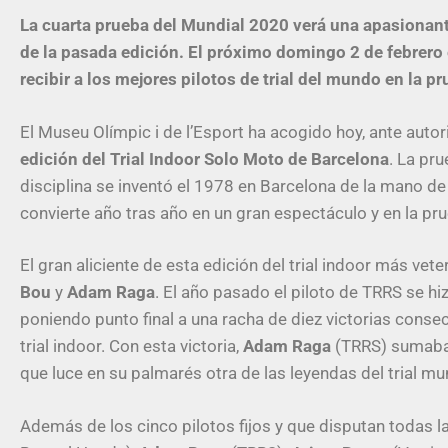
La cuarta prueba del Mundial 2020 verá una apasionan
de la pasada edición. El próximo domingo 2 de febrero e
recibir a los mejores pilotos de trial del mundo en la 
El Museu Olímpic i de l’Esport ha acogido hoy, ante auto
edición del Trial Indoor Solo Moto de Barcelona
. La pr
disciplina se inventó el 1978 en Barcelona de la mano 
convierte año tras año en un gran espectáculo y en la pr
El gran aliciente de esta edición del trial indoor más ve
Bou
y
Adam Raga
. El año pasado el piloto de TRRS se hizo
poniendo punto final a una racha de diez victorias con
trial indoor. Con esta victoria,
Adam Raga
(TRRS) sumaba s
que luce en su palmarés otra de las leyendas del trial mu
Además de los cinco pilotos fijos y que disputan todas l