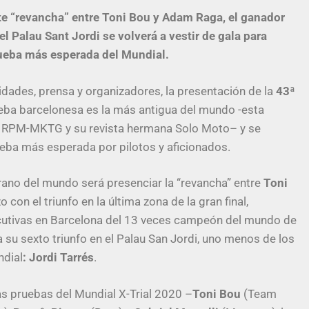
te “revancha” entre Toni Bou y Adam Raga, el ganador
l Palau Sant Jordi se volverá a vestir de gala para
prueba más esperada del Mundial.
ridades, prensa y organizadores, la presentación de la
43ª
ueba barcelonesa es la más antigua del mundo -esta
de RPM-MKTG y su revista hermana Solo Moto– y se
ueba más esperada por pilotos y aficionados.
terano del mundo será presenciar la “revancha” entre
Toni
 con el triunfo en la última zona de la gran final,
secutivas en Barcelona del 13 veces campeón del mundo de
u sexto triunfo en el Palau San Jordi, uno menos de los
ndial
: Jordi Tarrés
.
as pruebas del Mundial X-Trial 2020 –
Toni Bou
(Team