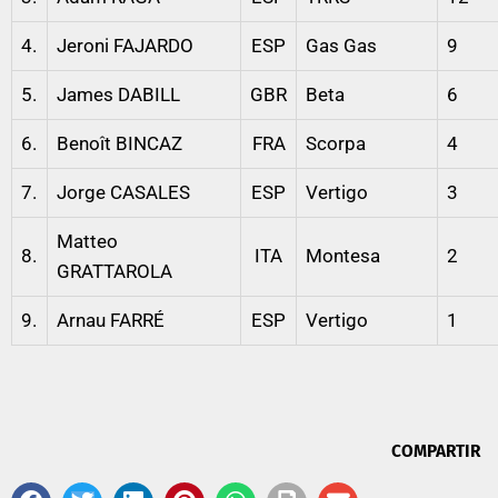
4.
Jeroni FAJARDO
ESP
Gas Gas
9
5.
James DABILL
GBR
Beta
6
6.
Benoît BINCAZ
FRA
Scorpa
4
7.
Jorge CASALES
ESP
Vertigo
3
Matteo
8.
ITA
Montesa
2
GRATTAROLA
9.
Arnau FARRÉ
ESP
Vertigo
1
COMPARTIR