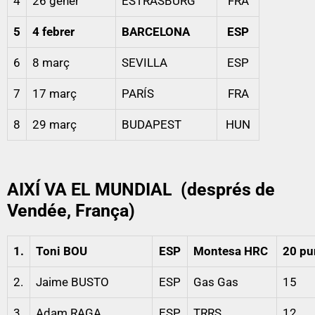
4
26 gener
ESTRASBURG
FRA
5
4 febrer
BARCELONA
ESP
6
8 març
SEVILLA
ESP
7
17 març
PARÍS
FRA
8
29 març
BUDAPEST
HUN
AIXÍ VA EL MUNDIAL
(després de
Vendée, França)
1.
Toni BOU
ESP
Montesa HRC
20 pu
2.
Jaime BUSTO
ESP
Gas Gas
15
3.
Adam RAGA
ESP
TRRS
12