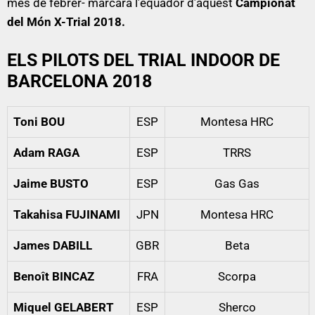
mes de febrer- marcarà l’equador d’aquest
Campionat
del Món X-Trial 2018.
ELS PILOTS DEL TRIAL INDOOR DE
BARCELONA 2018
Toni BOU
ESP
Montesa HRC
Adam RAGA
ESP
TRRS
Jaime BUSTO
ESP
Gas Gas
Takahisa FUJINAMI
JPN
Montesa HRC
James DABILL
GBR
Beta
Benoît BINCAZ
FRA
Scorpa
Miquel GELABERT
ESP
Sherco