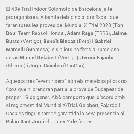
El 43è Trial Indoor Solomoto de Barcelona ja té
protagonistes. A banda dels cinc pilots fixos i que
faran totes les proves del Mundial X-Trial 2020 (
Toni
Bou
-Team Repsol Honda-,
Adam Raga
(TRRS),
Jaime
Busto
(Vertigo),
Benoît Bincaz
(Beta) i
Gabriel
Marcelli
(Montesa), els pilots no fixos a Barcelona
seran
Miquel Gelabert
(Vertigo),
Jeroni Fajardo
(Sherco) i
Jorge Casales
(GasGas).
Aquests tres “event riders” són els mateixos pilots no
fixos que hi prendran part a la prova de Budapest del
proper 19 de gener. Això comporta que, d’acord amb
el reglament del Mundial X-Trial, Gelabert, Fajardo i
Casales tinguin també garantida la seva presència al
Palau Sant Jordi
el proper 2 de febrer.