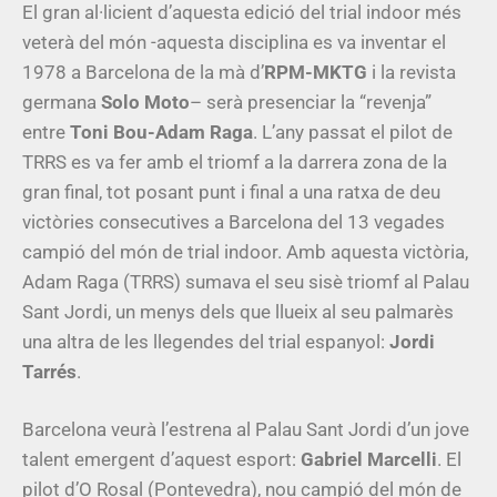
El gran al·licient d’aquesta edició del trial indoor més
veterà del món -aquesta disciplina es va inventar el
1978 a Barcelona de la mà d’
RPM-MKTG
i la revista
germana
Solo Moto
– serà presenciar la “revenja”
entre
Toni Bou-Adam Raga
. L’any passat el pilot de
TRRS es va fer amb el triomf a la darrera zona de la
gran final, tot posant punt i final a una ratxa de deu
victòries consecutives a Barcelona del 13 vegades
campió del món de trial indoor. Amb aquesta victòria,
Adam Raga (TRRS) sumava el seu sisè triomf al Palau
Sant Jordi, un menys dels que llueix al seu palmarès
una altra de les llegendes del trial espanyol:
Jordi
Tarrés
.
Barcelona veurà l’estrena al Palau Sant Jordi d’un jove
talent emergent d’aquest esport:
Gabriel Marcelli
. El
pilot d’O Rosal (Pontevedra), nou campió del món de