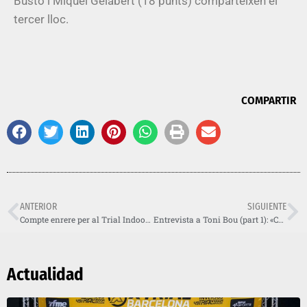
Busto i Miquel Gelabert (18 punts) comparteixen el
tercer lloc.
COMPARTIR
ANTERIOR
SIGUIENTE
Compte enrere per al Trial Indoor de Barcelona 2020! Entrades ja a la venda!
Entrevista a Toni Bou (part 1): «Com més difícils són les zones, més em diverteixo»
Actualidad