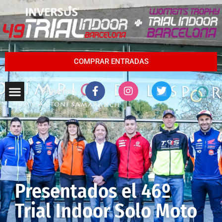
COMPRAR ENTRADAS
Síguenos
Presentados el 46º
Trial Indoor Solo Moto