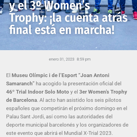
y el 3º Women’s
Trophy: ¡la cuenta atrás
final está en marcha!
enero 31, 2023
8:59 pm
El
Museu Olímpic i de l’Esport “Joan Antoni
Samaranch”
ha acogido la presentación oficial del
46º Trial Indoor Solo Moto
y el
3er Women’s Trophy
de Barcelona
. Al acto han asistido los seis pilotos
españoles que competirán el próximo domingo en el
Palau Sant Jordi, así como las autoridades del
deporte municipal barcelonés y los organizadores de
este evento que abrirá el Mundial X-Trial 2023.