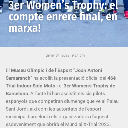
3er Women’s Trophy: el
compte enrere final, en
marxa!
gener 31, 2023
9:24 pm
El
Museu Olímpic i de l’Esport “Joan Antoni
Samaranch”
ha acollit la presentació oficial del
46è
Trial Indoor Solo Moto
i el
3er Women’s Trophy de
Barcelona
. A l’acte hi han assistit els sis pilots
espanyols que competiran diumenge que ve al Palau
Sant Jordi, així com les autoritats de l’esport
municipal barceloní i els organitzadors d’aquest
esdeveniment que obrirà el Mundial X-Trial 2023.