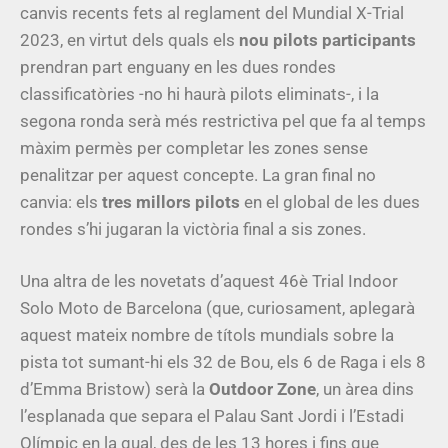
canvis recents fets al reglament del Mundial X-Trial
2023, en virtut dels quals els
nou pilots participants
prendran part enguany en les dues rondes
classificatòries -no hi haurà pilots eliminats-, i la
segona ronda serà més restrictiva pel que fa al temps
màxim permès per completar les zones sense
penalitzar per aquest concepte. La gran final no
canvia: els
tres millors pilots
en el global de les dues
rondes s’hi jugaran la victòria final a sis zones.
Una altra de les novetats d’aquest 46è Trial Indoor
Solo Moto de Barcelona (que, curiosament, aplegarà
aquest mateix nombre de títols mundials sobre la
pista tot sumant-hi els 32 de Bou, els 6 de Raga i els 8
d’Emma Bristow) serà la
Outdoor Zone
, un àrea dins
l’esplanada que separa el Palau Sant Jordi i l’Estadi
Olímpic en la qual, des de les 13 hores i fins que