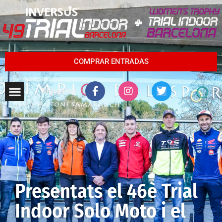
COMPRAR ENTRADAS
Síguenos
Presentats el 46è Trial
Indoor Solo Moto i el