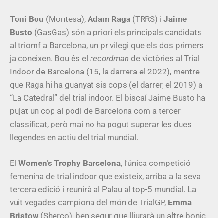
Toni Bou
(Montesa),
Adam Raga
(TRRS) i
Jaime
Busto
(GasGas) són a priori els principals candidats
al triomf a Barcelona, un privilegi que els dos primers
ja coneixen. Bou és el
recordman
de victòries al Trial
Indoor de Barcelona (15, la darrera el 2022), mentre
que Raga hi ha guanyat sis cops (el darrer, el 2019) a
“La Catedral” del trial indoor. El biscaí Jaime Busto ha
pujat un cop al podi de Barcelona com a tercer
classificat, però mai no ha pogut superar les dues
llegendes en actiu del trial mundial.
El
Women’s Trophy Barcelona
, l’única competició
femenina de trial indoor que existeix, arriba a la seva
tercera edició i reunirà al Palau al top-5 mundial. La
vuit vegades campiona del món de TrialGP,
Emma
Bristow
(Sherco), ben segur que lliurarà un altre bonic