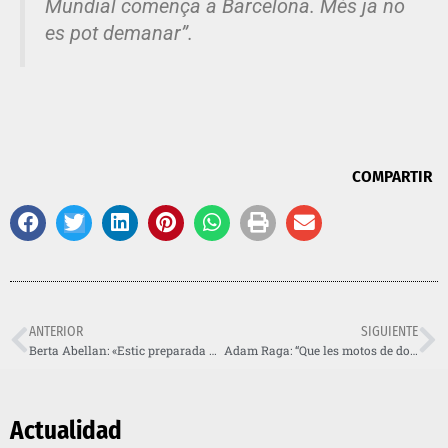
Mundial comença a Barcelona. Més ja no
es pot demanar”.
COMPARTIR
ANTERIOR
SIGUIENTE
Berta Abellan: «Estic preparada per batre l’Emma Bristow»
Adam Raga: “Que les motos de dos i quatre temps competeixin juntes en els Mundials de trial és injust”
Actualidad