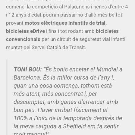
comenci la competició al Palau, nens i nenes d’entre 4
i 12 anys d’edat podran passar-ho d’allò més bé tot
provant
motos elèctriques infantils de trial,
bicicletes eDrive
i fins i tot rodant amb
bicicletes
convencionals
per un circuit de seguretat vial infantil
muntat pel Servei Català de Trànsit.
TONI BOU:
“És bonic encetar el Mundial a
Barcelona. És la millor cursa de l’any i,
quan una cosa comença, tothom està
més atent, més concentrat i, per
descomptat, amb ganes d’arrencar amb
bon peu. Haver arribat físicament al
100% a l’inici de la temporada després de
la meva caiguda a Sheffield em fa sentir
molt tranquil”.