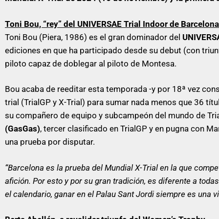
Toni Bou, “rey” del UNIVERSAE Trial Indoor de Barcelona
Toni Bou (Piera, 1986) es el gran dominador del
UNIVERSAE
ediciones en que ha participado desde su debut (con triu
piloto capaz de doblegar al piloto de Montesa.
Bou acaba de reeditar esta temporada -y por 18ª vez co
trial (TrialGP y X-Trial) para sumar nada menos que 36 tít
su compañero de equipo y subcampeón del mundo de Trial
(GasGas)
, tercer clasificado en TrialGP y en pugna con Ma
una prueba por disputar.
“Barcelona es la prueba del Mundial X-Trial en la que compe
afición. Por esto y por su gran tradición, es diferente a to
el calendario, ganar en el Palau Sant Jordi siempre es una v