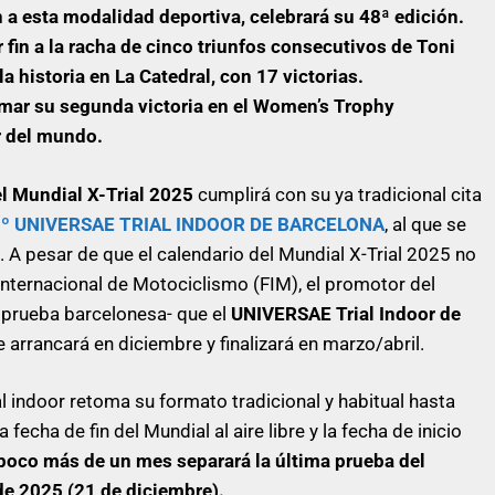
 a esta modalidad deportiva, celebrará su 48ª edición.
 fin a la racha de cinco triunfos consecutivos de Toni
la historia en La Catedral, con 17 victorias.
sumar su segunda victoria en el Women’s Trophy
r del mundo.
el Mundial X-Trial 2025
cumplirá con su ya tradicional cita
º UNIVERSAE TRIAL INDOOR DE BARCELONA
, al que se
. A pesar de que el calendario del Mundial X-Trial 2025 no
Internacional de Motociclismo (FIM), el promotor del
 prueba barcelonesa- que el
UNIVERSAE Trial Indoor de
 arrancará en diciembre y finalizará en marzo/abril.
l indoor retoma su formato tradicional y habitual hasta
cha de fin del Mundial al aire libre y la fecha de inicio
poco más de un mes separará la última prueba del
de 2025 (21 de diciembre).