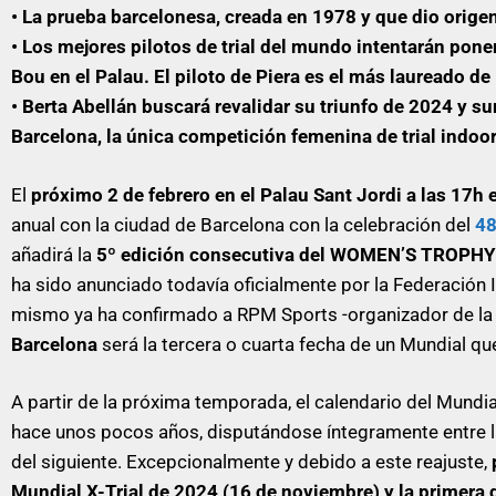
• La prueba barcelonesa, creada en 1978 y que dio origen
• Los mejores pilotos de trial del mundo intentarán poner
Bou en el Palau. El piloto de Piera es el más laureado de 
• Berta Abellán buscará revalidar su triunfo de 2024 y 
Barcelona, la única competición femenina de trial indoo
El
próximo 2 de febrero en el Palau Sant Jordi a las 17h 
anual con la ciudad de Barcelona con la celebración del
48
añadirá la
5º edición consecutiva del WOMEN’S TROPHY
ha sido anunciado todavía oficialmente por la Federación 
mismo ya ha confirmado a RPM Sports -organizador de la
Barcelona
será la tercera o cuarta fecha de un Mundial que
A partir de la próxima temporada, el calendario del Mundia
hace unos pocos años, disputándose íntegramente entre la fe
del siguiente. Excepcionalmente y debido a este reajuste,
Mundial X-Trial de 2024 (16 de noviembre) y la primera 