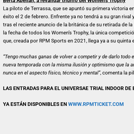
Berta Abellán, a revalidar triunfo del Women’s Trophy
La piloto de Terrassa, que se apuntó su primera victoria e
éxito el 2 de febrero. Enfrente ya no tendrá a su gran rival 
tras el reciente anuncio de la británica de su retirada de
la fecha de todos los Women’s Trophy, la única competició
que, creada por RPM Sports en 2021, llega ya a su quinta 
“Tengo muchas ganas de volver a competir y de darlo todo en
nueva temporada con la misma ilusión y optimismo que la an
nunca en el aspecto físico, técnico y mental”
, comenta la pi
LAS ENTRADAS PARA EL
UNIVERSAE TRIAL INDOOR DE
YA ESTÁN DISPONIBLES EN
WWW.RPMTICKET.COM