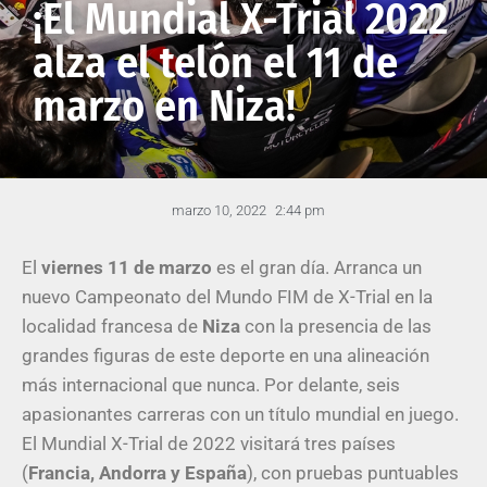
¡El Mundial X-Trial 2022
alza el telón el 11 de
marzo en Niza!
marzo 10, 2022
2:44 pm
El
viernes 11 de marzo
es el gran día. Arranca un
nuevo Campeonato del Mundo FIM de X-Trial en la
localidad francesa de
Niza
con la presencia de las
grandes figuras de este deporte en una alineación
más internacional que nunca. Por delante, seis
apasionantes carreras con un título mundial en juego.
El Mundial X-Trial de 2022 visitará tres países
(
Francia, Andorra y España
), con pruebas puntuables