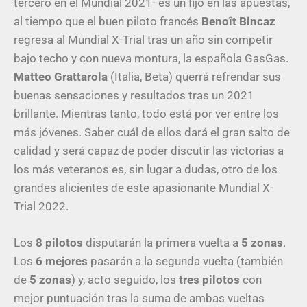
tercero en el Mundial 2021- es un fijo en las apuestas,
al tiempo que e
l buen piloto francés
Benoît Bincaz
regresa al Mundial X-Trial tras un año sin competir
bajo techo y con nueva montura, la española GasGas.
Matteo Grattarola
(Italia, Beta) querrá refrendar sus
buenas sensaciones y resultados tras un 2021
brillante. Mientras tanto, todo está por ver entre los
más jóvenes. Saber cuál de ellos dará el gran salto de
calidad y será capaz de poder discutir las victorias a
los más veteranos es, sin lugar a dudas, otro de los
grandes alicientes de este apasionante Mundial X-
Trial 2022.
Los
8 pilotos
disputarán la primera vuelta a
5 zona
s
.
Los
6 mejores
pasarán a la segunda vuelta (también
de
5 zonas
) y, acto seguido, los
tres pilotos
con
mejor puntuación tras la suma de ambas vueltas