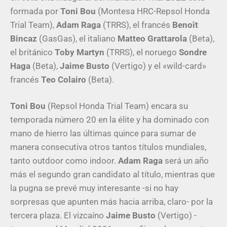
formada por
Toni Bou
(Montesa HRC-Repsol Honda
Trial Team),
Adam Raga
(TRRS), el francés
Benoît
Bincaz
(GasGas), el italiano
Matteo Grattarola
(Beta),
el británico
Toby Martyn
(TRRS), el noruego
Sondre
Haga
(Beta),
Jaime Busto
(Vertigo) y el «wild-card»
francés
Teo Colairo
(Beta).
Toni Bou
(Repsol Honda Trial Team) encara su
temporada número 20 en la élite y ha dominado con
mano de hierro las últimas quince para sumar de
manera consecutiva otros tantos títulos mundiales,
tanto outdoor como indoor.
Adam Raga
será un año
más el segundo gran candidato al título, mientras que
la pugna se prevé muy interesante -si no hay
sorpresas que apunten más hacia arriba, claro- por la
tercera plaza. El vizcaíno
Jaime Busto
(Vertigo) -