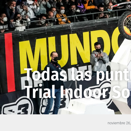
Todas las punt
Trial Indoor S
noviembre 26