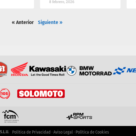
8 febrero, 2026
« Anterior
Siguiente »
.L.U.
Política de Privacidad
·
Aviso Legal
·
Política de Cookies