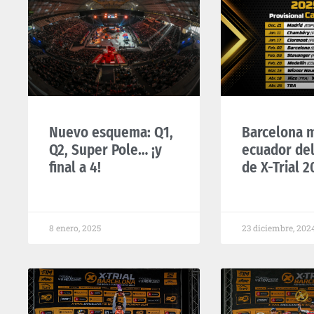
Nuevo esquema: Q1,
Barcelona m
Q2, Super Pole… ¡y
ecuador de
final a 4!
de X-Trial 2
8 enero, 2025
23 diciembre, 202