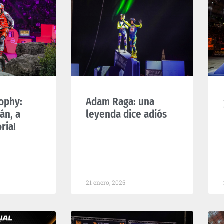
ophy:
Adam Raga: una
án, a
leyenda dice adiós
oria!
21 enero, 2025