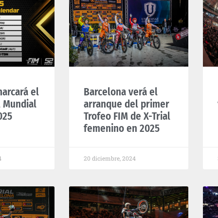
arcará el
Barcelona verá el
l Mundial
arranque del primer
025
Trofeo FIM de X-Trial
femenino en 2025
4
20 diciembre, 2024