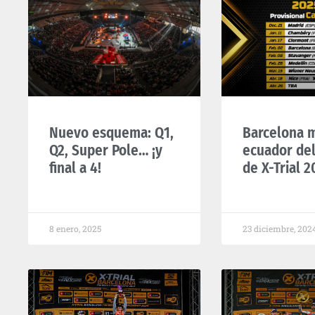
Nuevo esquema: Q1,
Barcelona m
Q2, Super Pole… ¡y
ecuador de
final a 4!
de X-Trial 2
8 enero, 2025
23 diciembre, 202