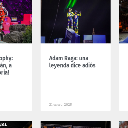
ophy:
Adam Raga: una
án, a
leyenda dice adiós
oria!
21 enero, 2025