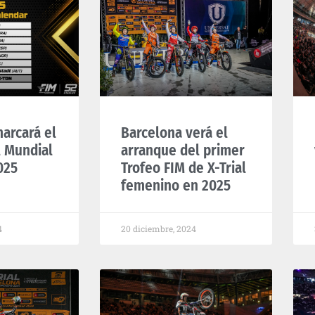
arcará el
Barcelona verá el
l Mundial
arranque del primer
025
Trofeo FIM de X-Trial
femenino en 2025
4
20 diciembre, 2024