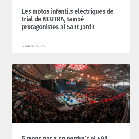
Les motos infantils elèctriques de
trial de NEUTRA, també
protagonistes al Sant Jordi!
6 febrer, 2026
5 raons per a no perdre’s el 49è