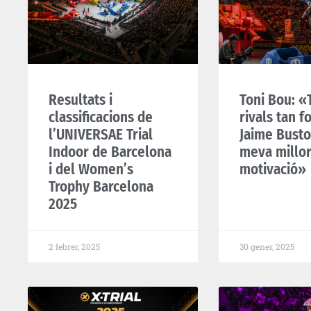
Resultats i
Toni Bou: «
classificacions de
rivals tan f
l’UNIVERSAE Trial
Jaime Busto
Indoor de Barcelona
meva millo
i del Women’s
motivació»
Trophy Barcelona
2025
2 febrer, 2025
30 gener, 2025