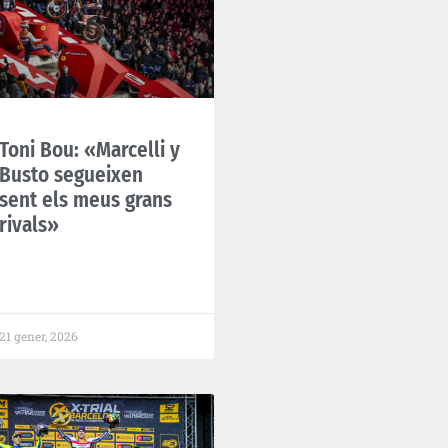
Toni Bou: «Marcelli y
Busto segueixen
sent els meus grans
rivals»
21 gener, 2026