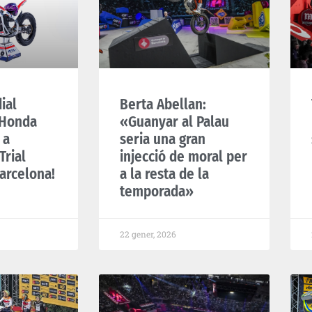
ial
Berta Abellan:
’Honda
«Guanyar al Palau
 a
seria una gran
Trial
injecció de moral per
arcelona!
a la resta de la
temporada»
22 gener, 2026