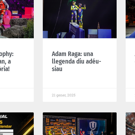
ophy:
Adam Raga: una
an, a
llegenda diu adéu-
òria!
siau
21 gener, 2025