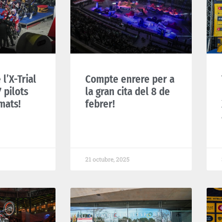
 l’X-Trial
Compte enrere per a
 pilots
la gran cita del 8 de
mats!
febrer!
21 octubre, 2025