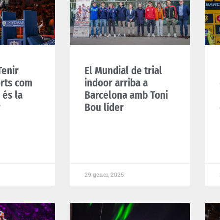
Tenir
El Mundial de trial
orts com
indoor arriba a
 és la
Barcelona amb Toni
r
Bou líder
29 gener, 2025