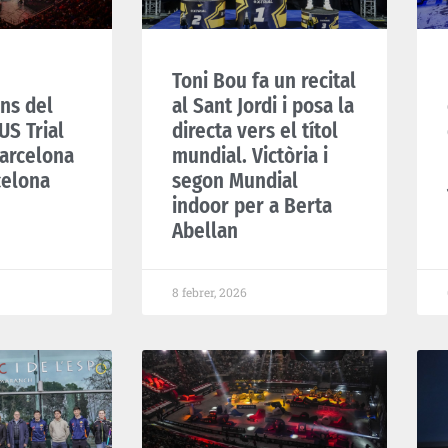
Toni Bou fa un recital
ons del
al Sant Jordi i posa la
S Trial
directa vers el títol
arcelona
mundial. Victòria i
celona
segon Mundial
indoor per a Berta
Abellan
8 febrer, 2026