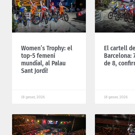
Women’s Trophy: el
El cartell de
top-5 femení
Barcelona: 7
mundial, al Palau
de 8, confir
Sant Jordi!
18 gener, 2026
18 gener, 2026