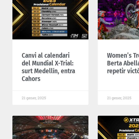
Canvi al calendari
Women’s Tr
del Mundial X-Trial:
Berta Abell
surt Medellín, entra
repetir vict
Cahors
21 gener, 2025
21 gener, 2025