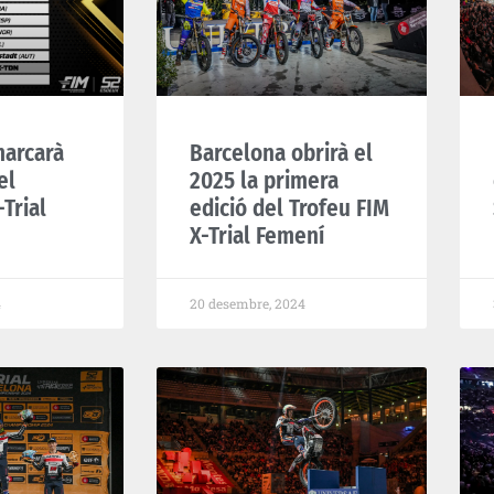
marcarà
Barcelona obrirà el
el
2025 la primera
Trial
edició del Trofeu FIM
X-Trial Femení
4
20 desembre, 2024