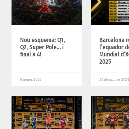
Nou esquema: Q1,
Barcelona 
Q2, Super Pole… i
l’equador d
final a 4!
Mundial d’X-
2025
8 gener, 2025
23 desembre, 202