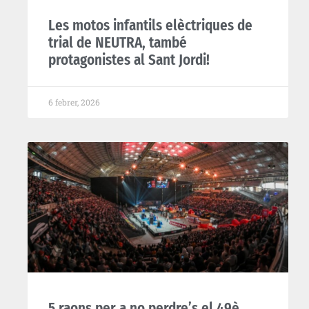
Les motos infantils elèctriques de
trial de NEUTRA, també
protagonistes al Sant Jordi!
6 febrer, 2026
5 raons per a no perdre’s el 49è