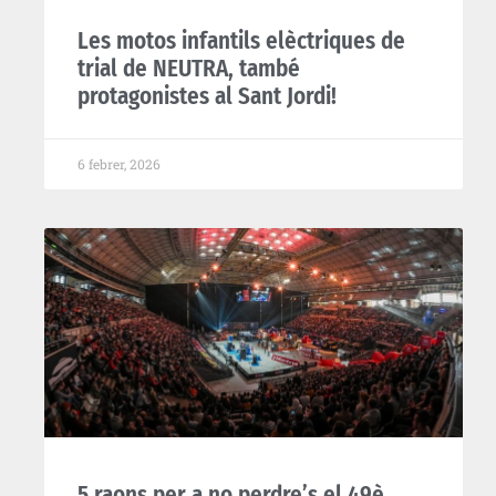
Les motos infantils elèctriques de
trial de NEUTRA, també
protagonistes al Sant Jordi!
6 febrer, 2026
5 raons per a no perdre’s el 49è