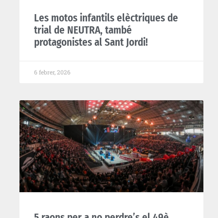
Les motos infantils elèctriques de
trial de NEUTRA, també
protagonistes al Sant Jordi!
6 febrer, 2026
5 raons per a no perdre’s el 49è