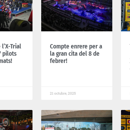
 l’X-Trial
Compte enrere per a
 pilots
la gran cita del 8 de
mats!
febrer!
21 octubre, 2025