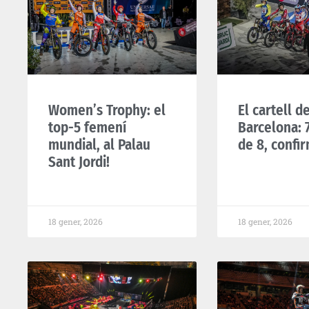
Women’s Trophy: el
El cartell de
top-5 femení
Barcelona: 7
mundial, al Palau
de 8, confir
Sant Jordi!
18 gener, 2026
18 gener, 2026