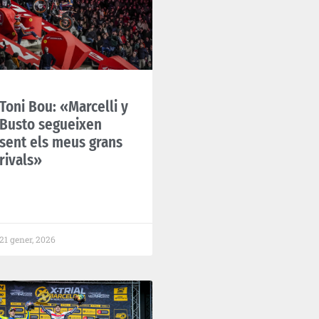
Toni Bou: «Marcelli y
Busto segueixen
sent els meus grans
rivals»
21 gener, 2026