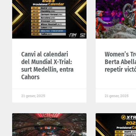
Canvi al calendari
Women’s Tr
del Mundial X-Trial:
Berta Abell
surt Medellín, entra
repetir vict
Cahors
21 gener, 2025
21 gener, 2025