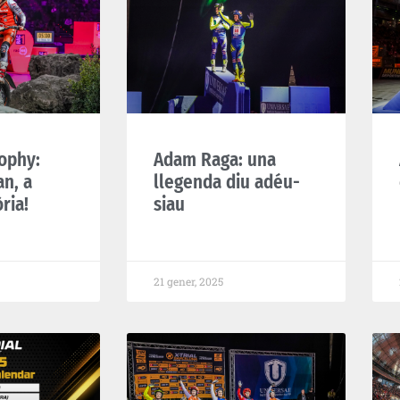
ophy:
Adam Raga: una
an, a
llegenda diu adéu-
òria!
siau
21 gener, 2025