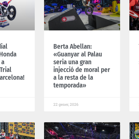
ial
Berta Abellan:
’Honda
«Guanyar al Palau
 a
seria una gran
Trial
injecció de moral per
arcelona!
a la resta de la
temporada»
22 gener, 2026