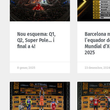
Nou esquema: Q1,
Barcelona 
Q2, Super Pole… i
l’equador d
final a 4!
Mundial d’X-
2025
8 gener, 2025
23 desembre, 202