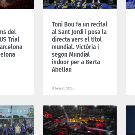
Toni Bou fa un recital
ons del
al Sant Jordi i posa la
S Trial
directa vers el títol
arcelona
mundial. Victòria i
celona
segon Mundial
indoor per a Berta
Abellan
8 febrer, 2026