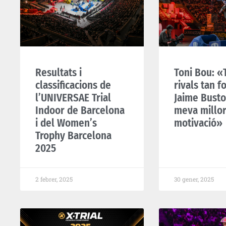
Resultats i
Toni Bou: «
classificacions de
rivals tan f
l’UNIVERSAE Trial
Jaime Busto
Indoor de Barcelona
meva millo
i del Women’s
motivació»
Trophy Barcelona
2025
2 febrer, 2025
30 gener, 2025