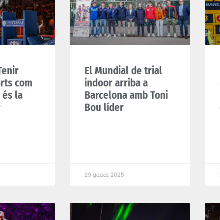
Tenir
El Mundial de trial
orts com
indoor arriba a
 és la
Barcelona amb Toni
r
Bou líder
29 gener, 2025