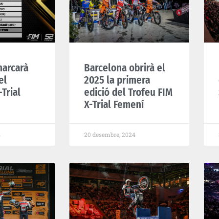
marcarà
Barcelona obrirà el
el
2025 la primera
Trial
edició del Trofeu FIM
X-Trial Femení
4
20 desembre, 2024